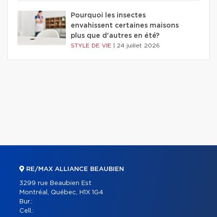
Pourquoi les insectes
envahissent certaines maisons
plus que d'autres en été?
STYLE DE VIE
|
24 juillet 2026
RE/MAX ALLIANCE BEAUBIEN
3299 rue Beaubien Est
Montréal, Québec, H1X 1G4
Bur.:
Cell.: